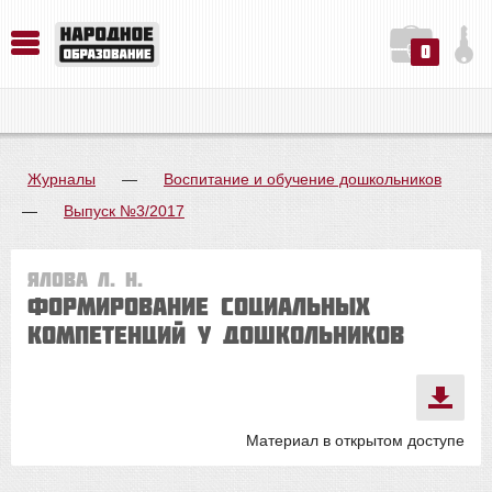
0
История. Обществознание. Методика преподавания. Учебные пособия
Русский язык. Литература. Филология. Лингвистика. Методика преподавания. Учебные пособия
Физика. Химия. Биология. Методика преподавания. Учебные пособия
Журналы
—
Воспитание и обучение дошкольников
—
Выпуск №3/2017
Ялова Л. Н.
Формирование социальных
компетенций у дошкольников
Материал в открытом доступе