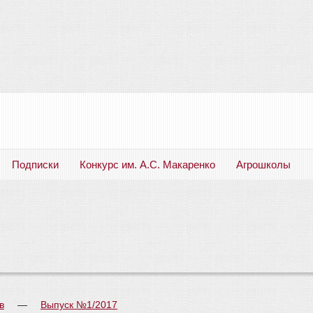
Подписки
Конкурс им. А.С. Макаренко
Агрошколы
Русский язык. Литература. Филология. Лингвистика. Методика преподавания. Учебные пособия
в
—
Выпуск №1/2017