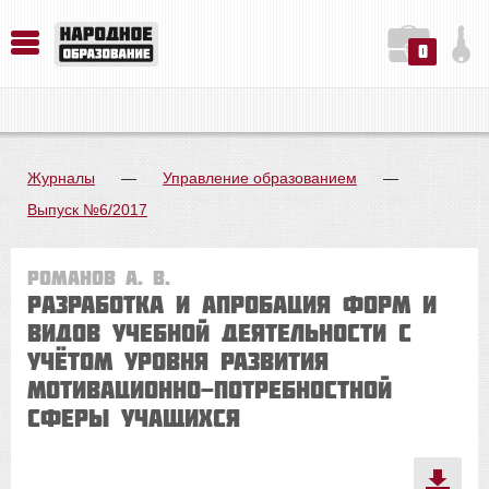
0
История. Обществознание. Методика преподавания. Учебные пособия
Русский язык. Литература. Филология. Лингвистика. Методика преподавания. Учебные пособия
Физика. Химия. Биология. Методика преподавания. Учебные пособия
Журналы
—
Управление образованием
—
Выпуск №6/2017
Романов А. В.
Разработка и апробация форм и
видов учебной деятельности с
учётом уровня развития
мотивационно-потребностной
сферы учащихся