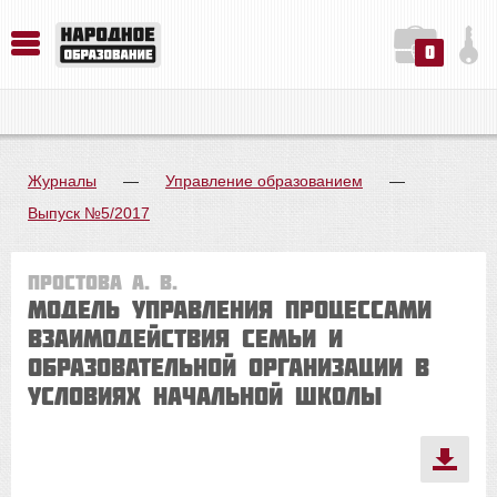
0
История. Обществознание. Методика преподавания. Учебные пособия
Русский язык. Литература. Филология. Лингвистика. Методика преподавания. Учебные пособия
Физика. Химия. Биология. Методика преподавания. Учебные пособия
Журналы
—
Управление образованием
—
Выпуск №5/2017
Простова А. В.
Модель управления процессами
взаимодействия семьи и
образовательной организации в
условиях начальной школы