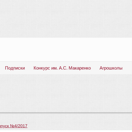
Подписки
Конкурс им. А.С. Макаренко
Агрошколы
Русский язык. Литература. Филология. Лингвистика. Методика преподавания. Учебные пособия
пуск №4/2017