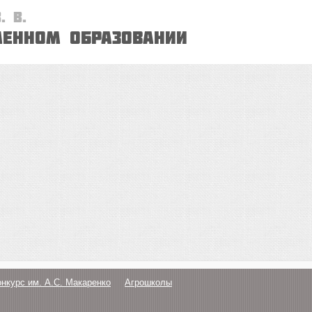
. В.
менном образовании
онкурс им. А.С. Макаренко
Агрошколы