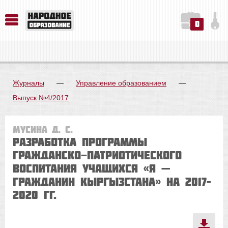
0
История. Обществознание. Методика преподавания. Учебные пособия
Русский язык. Литература. Филология. Лингвистика. Методика преподавания. Учебные пособия
Физика. Химия. Биология. Методика преподавания. Учебные пособия
Журналы
—
Управление образованием
—
Выпуск №4/2017
Мусина Д. С.
Разработка программы
гражданско-патриотического
воспитания учащихся «Я —
гражданин Кыргызстана» на 2017–
2020 гг.