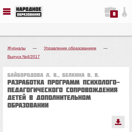
0
История. Обществознание. Методика преподавания. Учебные пособия
Русский язык. Литература. Филология. Лингвистика. Методика преподавания. Учебные пособия
Физика. Химия. Биология. Методика преподавания. Учебные пособия
Журналы
—
Управление образованием
—
Выпуск №4/2017
Байбородова Л. В., Белкина В. В.
Разработка программ психолого-
педагогического сопровождения
детей в дополнительном
образовании