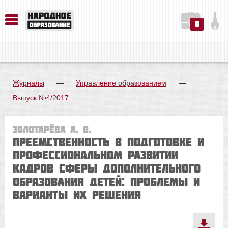
0
История. Обществознание. Методика преподавания. Учебные пособия
Русский язык. Литература. Филология. Лингвистика. Методика преподавания. Учебные пособия
Физика. Химия. Биология. Методика преподавания. Учебные пособия
Журналы
—
Управление образованием
—
Выпуск №4/2017
Золотарёва А. В.
Преемственность в подготовке и
профессиональном развитии
кадров сферы дополнительного
образования детей: проблемы и
варианты их решения