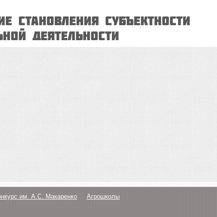
ие становления субъектности
ьной деятельности
онкурс им. А.С. Макаренко
Агрошколы