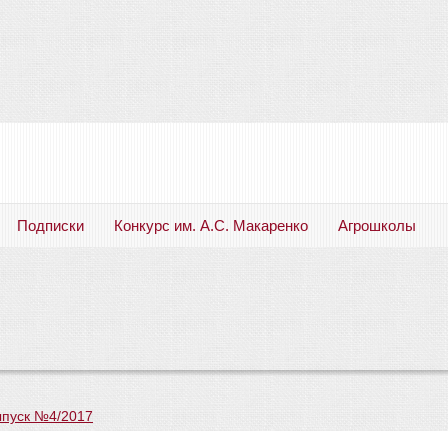
Подписки
Конкурс им. А.С. Макаренко
Агрошколы
Русский язык. Литература. Филология. Лингвистика. Методика преподавания. Учебные пособия
пуск №4/2017