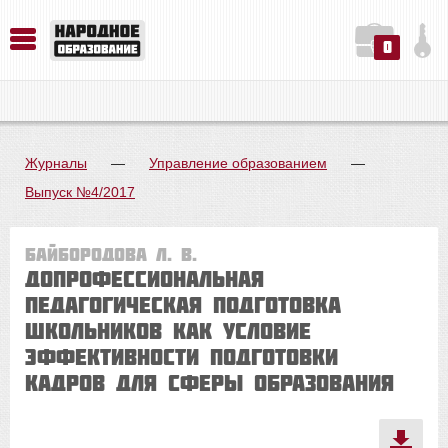
0
История. Обществознание. Методика преподавания. Учебные пособия
Русский язык. Литература. Филология. Лингвистика. Методика преподавания. Учебные пособия
Физика. Химия. Биология. Методика преподавания. Учебные пособия
Журналы
—
Управление образованием
—
Выпуск №4/2017
Байбородова Л. В.
Допрофессиональная
педагогическая подготовка
школьников как условие
эффективности подготовки
кадров для сферы образования