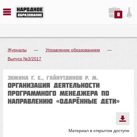
0
История. Обществознание. Методика преподавания. Учебные пособия
Русский язык. Литература. Филология. Лингвистика. Методика преподавания. Учебные пособия
Физика. Химия. Биология. Методика преподавания. Учебные пособия
Журналы
—
Управление образованием
—
Выпуск №3/2017
Зимина Г. Е., Гайнутдинов Р. М.
Организация деятельности
программного менеджера по
направлению «Одарённые дети»
Материал в открытом доступе