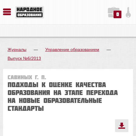
0
История. Обществознание. Методика преподавания. Учебные пособия
Русский язык. Литература. Филология. Лингвистика. Методика преподавания. Учебные пособия
Физика. Химия. Биология. Методика преподавания. Учебные пособия
Журналы
—
Управление образованием
—
Выпуск №6/2013
Савиных Г. П.
Подходы к оценке качества
образования на этапе перехода
на новые образовательные
стандарты