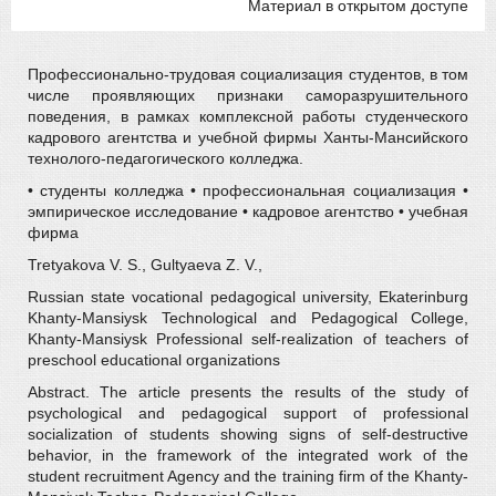
Материал в открытом доступе
Профессионально-трудовая социализация студентов, в том
числе проявляющих признаки саморазрушительного
поведения, в рамках комплексной работы студенческого
кадрового агентства и учебной фирмы Ханты-Мансийского
технолого-педагогического колледжа.
• студенты колледжа • профессиональная социализация •
эмпирическое исследование • кадровое агентство • учебная
фирма
Tretyakova V. S., Gultyaevа Z. V.,
Russian state vocational pedagogical university, Ekaterinburg
Khanty-Mansiysk Technological and Pedagogical College,
Khanty-Mansiysk Professional self-realization of teachers of
preschool educational organizations
Abstract. The article presents the results of the study of
psychological and pedagogical support of professional
socialization of students showing signs of self-destructive
behavior, in the framework of the integrated work of the
student recruitment Agency and the training firm of the Khanty-