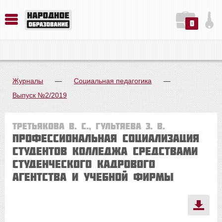
0
История. Обществознание. Методика преподавания. Учебные пособия
Русский язык. Литература. Филология. Лингвистика. Методика преподавания. Учебные пособия
Физика. Химия. Биология. Методика преподавания. Учебные пособия
Журналы
—
Социальная педагогика
—
Выпуск №2/2019
Третьякова В. С., Гультяева З. В.
Профессиональная социализация
студентов колледжа средствами
студенческого кадрового
агентства и учебной фирмы