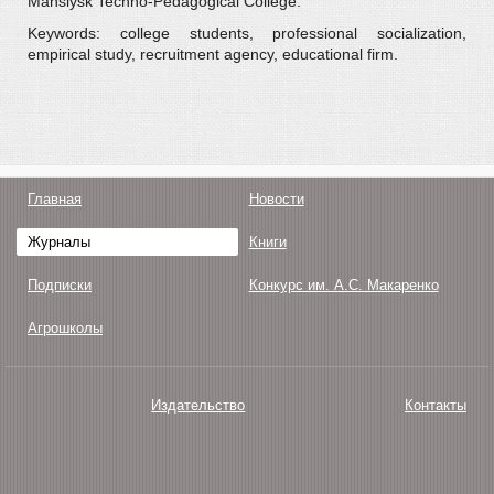
Mansiysk Techno-Pedagogical College.
Keywords: college students, professional socialization,
empirical study, recruitment agency, educational firm.
Главная
Новости
Журналы
Книги
Подписки
Конкурс им. А.С. Макаренко
Агрошколы
Издательство
Контакты
О нас
Авторам