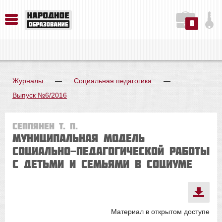
0
История. Обществознание. Методика преподавания. Учебные пособия
Русский язык. Литература. Филология. Лингвистика. Методика преподавания. Учебные пособия
Физика. Химия. Биология. Методика преподавания. Учебные пособия
Журналы
—
Социальная педагогика
—
Выпуск №6/2016
Сеппянен Т. П.
Муниципальная модель
социально-педагогической работы
с детьми и семьями в социуме
Материал в открытом доступе