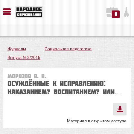
0
История. Обществознание. Методика преподавания. Учебные пособия
Русский язык. Литература. Филология. Лингвистика. Методика преподавания. Учебные пособия
Физика. Химия. Биология. Методика преподавания. Учебные пособия
Журналы
—
Социальная педагогика
—
Выпуск №3/2015
Морозов В. В.
Осуждённые к исправлению:
наказанием? Воспитанием? Или…
Материал в открытом доступе