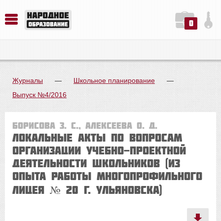
0
История. Обществознание. Методика преподавания. Учебные пособия
Русский язык. Литература. Филология. Лингвистика. Методика преподавания. Учебные пособия
Физика. Химия. Биология. Методика преподавания. Учебные пособия
Журналы
—
Школьное планирование
—
Выпуск №4/2016
Борисова З. С., Алексеева О. Д.
Локальные акты по вопросам
организации учебно-проектной
деятельности школьников (из
опыта работы Многопрофильного
лицея № 20 г. Ульяновска)