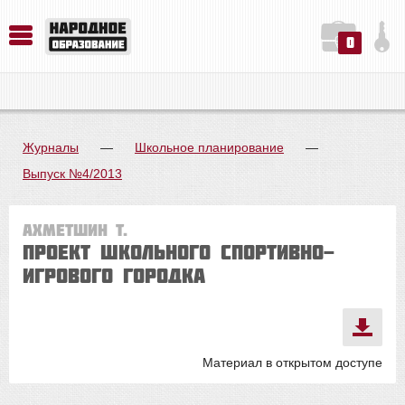
0
История. Обществознание. Методика преподавания. Учебные пособия
Русский язык. Литература. Филология. Лингвистика. Методика преподавания. Учебные пособия
Физика. Химия. Биология. Методика преподавания. Учебные пособия
Журналы
—
Школьное планирование
—
Выпуск №4/2013
Ахметшин Т.
Проект школьного спортивно-
игрового городка
Материал в открытом доступе