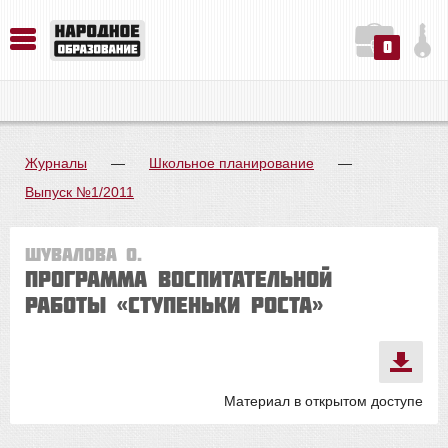
0
История. Обществознание. Методика преподавания. Учебные пособия
Русский язык. Литература. Филология. Лингвистика. Методика преподавания. Учебные пособия
Физика. Химия. Биология. Методика преподавания. Учебные пособия
Журналы
—
Школьное планирование
—
Выпуск №1/2011
Шувалова О.
Программа воспитательной
работы «Ступеньки роста»
Материал в открытом доступе