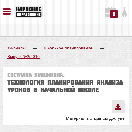
0
История. Обществознание. Методика преподавания. Учебные пособия
Русский язык. Литература. Филология. Лингвистика. Методика преподавания. Учебные пособия
Физика. Химия. Биология. Методика преподавания. Учебные пособия
Журналы
—
Школьное планирование
—
Выпуск №2/2010
Светлана Ямшинина.
Технология планирования анализа
уроков в начальной школе
Материал в открытом доступе