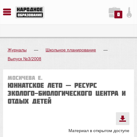
0
История. Обществознание. Методика преподавания. Учебные пособия
Русский язык. Литература. Филология. Лингвистика. Методика преподавания. Учебные пособия
Физика. Химия. Биология. Методика преподавания. Учебные пособия
Журналы
—
Школьное планирование
—
Выпуск №3/2008
Мосичева Е.
Юннатское лето — ресурс
эколого-биологического центра и
отдых детей
Материал в открытом доступе