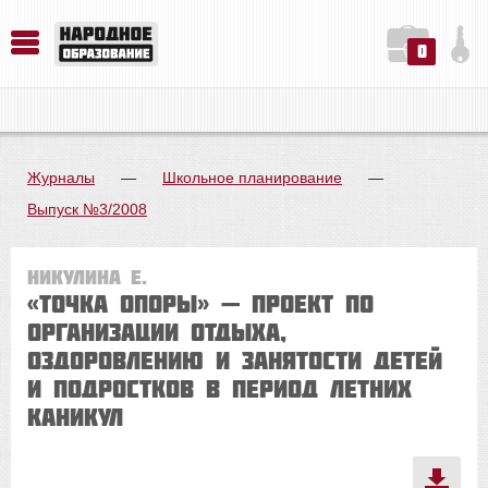
0
История. Обществознание. Методика преподавания. Учебные пособия
Русский язык. Литература. Филология. Лингвистика. Методика преподавания. Учебные пособия
Физика. Химия. Биология. Методика преподавания. Учебные пособия
Журналы
—
Школьное планирование
—
Выпуск №3/2008
Никулина Е.
«ТОЧКА ОПОРЫ» — проект по
организации отдыха,
оздоровлению и занятости детей
и подростков в период летних
каникул