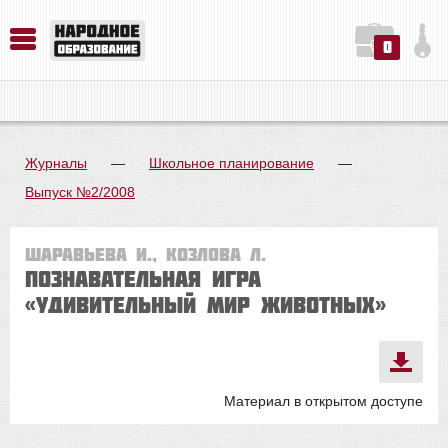
0
История. Обществознание. Методика преподавания. Учебные пособия
Русский язык. Литература. Филология. Лингвистика. Методика преподавания. Учебные пособия
Физика. Химия. Биология. Методика преподавания. Учебные пособия
Журналы
—
Школьное планирование
—
Выпуск №2/2008
Шаравьева И., Козлова Л.
Познавательная игра
«Удивительный мир животных»
Материал в открытом доступе