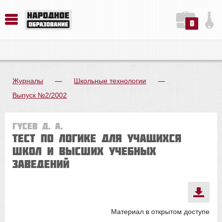
0
История. Обществознание. Методика преподавания. Учебные пособия
Русский язык. Литература. Филология. Лингвистика. Методика преподавания. Учебные пособия
Физика. Химия. Биология. Методика преподавания. Учебные пособия
Журналы
—
Школьные технологии
—
Выпуск №2/2002
Гусев Д. А.
Тест по логике для учащихся
школ и высших учебных
заведений
Материал в открытом доступе