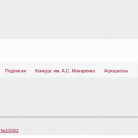
Подписки
Конкурс им. А.С. Макаренко
Агрошколы
Русский язык. Литература. Филология. Лингвистика. Методика преподавания. Учебные пособия
 №2/2002