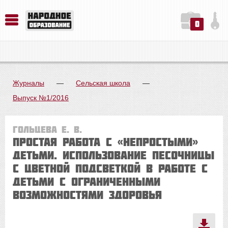
0
История. Обществознание. Методика преподавания. Учебные пособия
Русский язык. Литература. Филология. Лингвистика. Методика преподавания. Учебные пособия
Физика. Химия. Биология. Методика преподавания. Учебные пособия
Журналы
—
Сельская школа
—
Выпуск №1/2016
Гольцева Е. В.
Простая работа с «непростыми»
детьми. Использование песочницы
с цветной подсветкой в работе с
детьми с ограниченными
возможностями здоровья