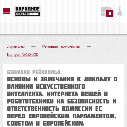
0
История. Обществознание. Методика преподавания. Учебные пособия
Русский язык. Литература. Филология. Лингвистика. Методика преподавания. Учебные пособия
Физика. Химия. Биология. Методика преподавания. Учебные пособия
Журналы
—
Речевые технологии
—
Выпуск №1/2020
Бекманн Рейнхольд.
Основы и замечания к Докладу о
влиянии искусственного
интеллекта, Интернета вещей и
робототехники на безопасность и
ответственность Комиссии ЕС
перед Европейским парламентом,
Советом и Европейским