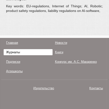
Key words: EU-regulations, Internet of Things; AI, Robotic;
product safety regulations, liability regulations on AI-software,
Главная
Новости
Журналы
Книги
Подписки
Конкурс им. А.С. Макаренко
Агрошколы
Издательство
Контакты
О нас
Авторам
Поддержка
Публикации