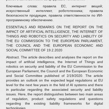
Ключевые слова: правила ЕС, интернет вещей;
искусственный интеллект, робототехника; правила
безопасности продукции, правила ответственности по ИИ-
программному обеспечению.
ESSENTIALS AND REMARKS ON THE REPORT ON THE
IMPACT OF ARTIFICIAL INTELLIGENCE, THE INTERNET OF
THINGS AND ROBOTICS ON SECURITY AND LIABILITY OF
THE EU COMMISSION TO THE EUROPEAN PARLIAMENT,
THE COUNCIL AND THE EUROPEAN ECONOMIC AND
SOCIAL COMMITTEE OF 19.2.2020
Abstract. The article describes and analyses the report on the
impact of artifcial intelligence, the Internet of Things and
robotics on security and liability of the EU Commission to the
European Parliament, the Council and the European Economic
and Social Committee published of 2/19/2020. The article
provides an outlook on the expected legal regulations at EU
level for the next few years in the feld of AI systems and there
in particular regarding the associated security and liability
issues. Here, the report distinguishes between two main areas
of regulation, product safety regulations and questions
regarding the existing liability frameworks for digital
technologies.