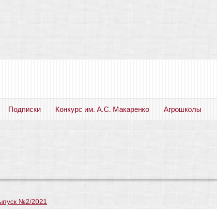
Подписки
Конкурс им. А.С. Макаренко
Агрошколы
Русский язык. Литература. Филология. Лингвистика. Методика преподавания. Учебные пособия
ыпуск №2/2021