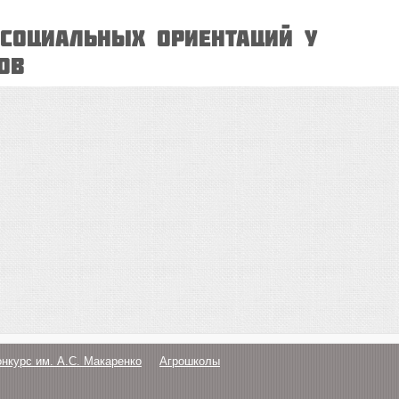
социальных ориентаций у
ов
онкурс им. А.С. Макаренко
Агрошколы