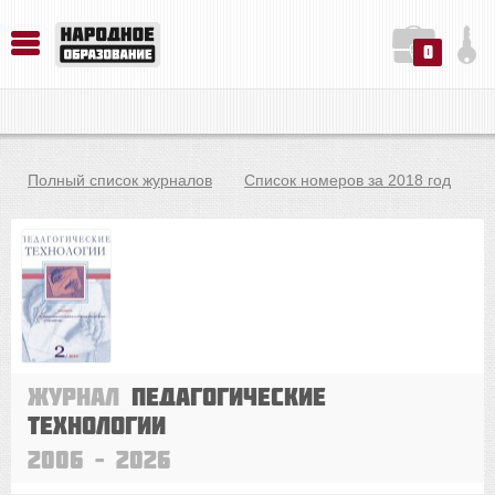
0
История. Обществознание. Методика преподавания. Учебные пособия
Русский язык. Литература. Филология. Лингвистика. Методика преподавания. Учебные пособия
Физика. Химия. Биология. Методика преподавания. Учебные пособия
Полный список журналов
Список номеров за 2018 год
Журнал
Педагогические
технологии
2006 – 2026