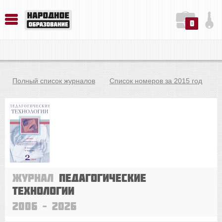
0
История. Обществознание. Методика преподавания. Учебные пособия
Русский язык. Литература. Филология. Лингвистика. Методика преподавания. Учебные пособия
Физика. Химия. Биология. Методика преподавания. Учебные пособия
Полный список журналов
Список номеров за 2015 год
Журнал
Педагогические
технологии
2006 – 2026