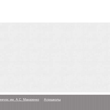
онкурс им. А.С. Макаренко
Агрошколы