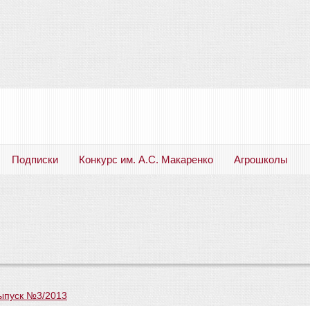
Подписки
Конкурс им. А.С. Макаренко
Агрошколы
Русский язык. Литература. Филология. Лингвистика. Методика преподавания. Учебные пособия
ыпуск №3/2013