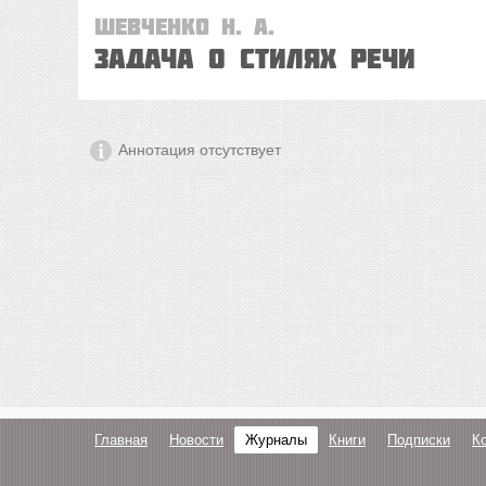
Шевченко Н. А.
Задача о стилях речи
Аннотация отсутствует
Главная
Новости
Журналы
Книги
Подписки
К