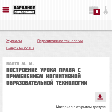
0
История. Обществознание. Методика преподавания. Учебные пособия
Русский язык. Литература. Филология. Лингвистика. Методика преподавания. Учебные пособия
Физика. Химия. Биология. Методика преподавания. Учебные пособия
Журналы
—
Педагогические технологии
—
Выпуск №3/2013
Балта М. М.
Построение урока права с
применением когнитивной
образовательной технологии
Материал в открытом доступе