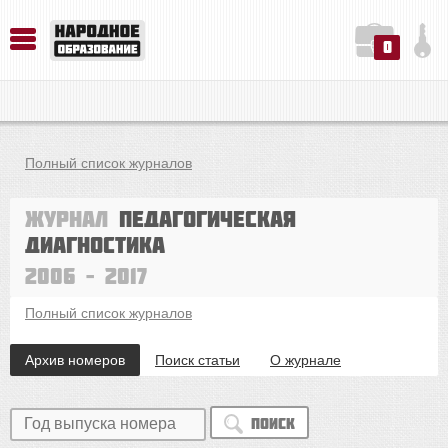
0
История. Обществознание. Методика преподавания. Учебные пособия
Русский язык. Литература. Филология. Лингвистика. Методика преподавания. Учебные пособия
Физика. Химия. Биология. Методика преподавания. Учебные пособия
Полный список журналов
Журнал
Педагогическая
диагностика
2006 – 2017
Полный список журналов
Архив номеров
Поиск статьи
О журнале
Поиск