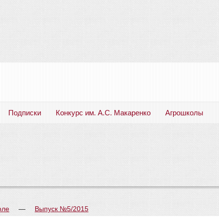
Подписки
Конкурс им. А.С. Макаренко
Агрошколы
Русский язык. Литература. Филология. Лингвистика. Методика преподавания. Учебные пособия
оле
—
Выпуск №5/2015