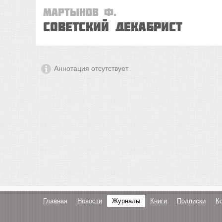
Мартынов Ф.
Советский декабрист
Аннотация отсутствует
Главная
Новости
Журналы
Книги
Подписки
К