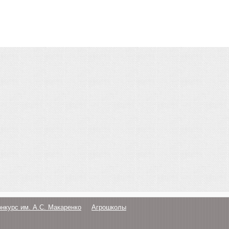
онкурс им. А.С. Макаренко
Агрошколы