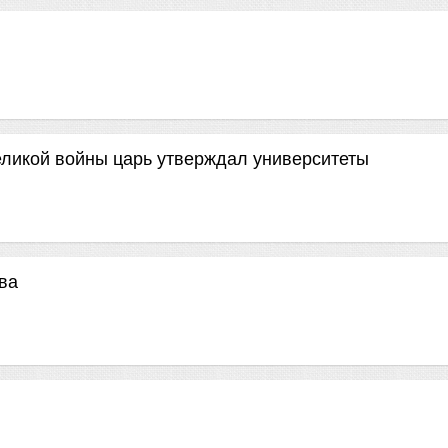
еликой войны царь утверждал университеты
ва