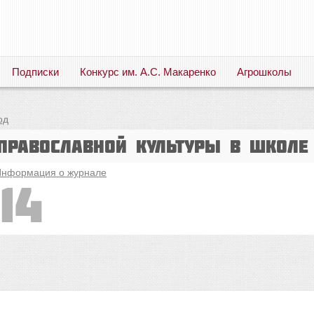
Подписки
Конкурс им. А.С. Макаренко
Агрошколы
Русский язык. Литература. Филология. Лингвистика. Методика преподавания. Учебные пособия
од
православной культуры в школе
нформация о журнале
14