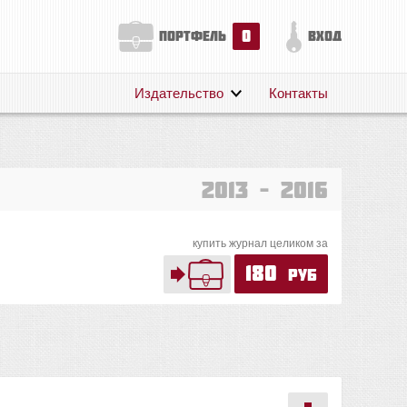
0
портфель
вход
Издательство
Контакты
О нас
Авторам
Поддержка
2013 – 2016
Публикации
купить журнал целиком за
180
руб