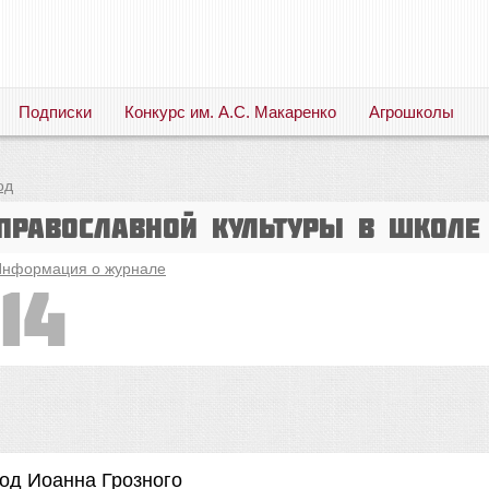
Подписки
Конкурс им. А.С. Макаренко
Агрошколы
Русский язык. Литература. Филология. Лингвистика. Методика преподавания. Учебные пособия
од
православной культуры в школе
нформация о журнале
14
од Иоанна Грозного