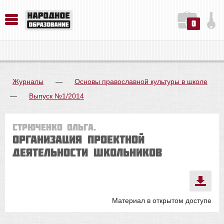
0
История. Обществознание. Методика преподавания. Учебные пособия
Русский язык. Литература. Филология. Лингвистика. Методика преподавания. Учебные пособия
Физика. Химия. Биология. Методика преподавания. Учебные пособия
Журналы
—
Основы православной культуры в школе
—
Выпуск №1/2014
Стрюченко Ольга.
Организация проектной
деятельности школьников
Материал в открытом доступе