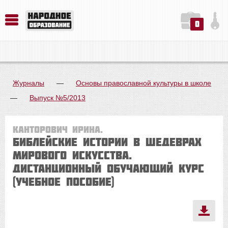
0
История. Обществознание. Методика преподавания. Учебные пособия
Русский язык. Литература. Филология. Лингвистика. Методика преподавания. Учебные пособия
Физика. Химия. Биология. Методика преподавания. Учебные пособия
Журналы
—
Основы православной культуры в школе
—
Выпуск №5/2013
Канторович Ирина.
Библейские истории в шедеврах
мирового искусства.
Дистанционный обучающий курс
(учебное пособие)