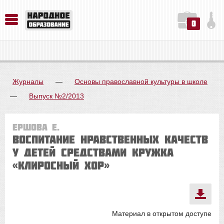
0
История. Обществознание. Методика преподавания. Учебные пособия
Русский язык. Литература. Филология. Лингвистика. Методика преподавания. Учебные пособия
Физика. Химия. Биология. Методика преподавания. Учебные пособия
Журналы
—
Основы православной культуры в школе
—
Выпуск №2/2013
Ершова Е.
Воспитание нравственных качеств
у детей средствами кружка
«Клиросный хор»
Материал в открытом доступе