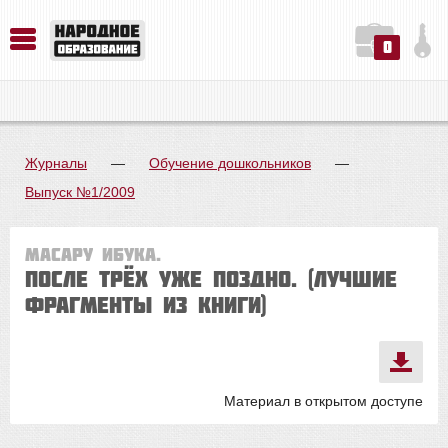
0
История. Обществознание. Методика преподавания. Учебные пособия
Русский язык. Литература. Филология. Лингвистика. Методика преподавания. Учебные пособия
Физика. Химия. Биология. Методика преподавания. Учебные пособия
Журналы
—
Обучение дошкольников
—
Выпуск №1/2009
Масару ИБУКА.
После трёх уже поздно. (лучшие
фрагменты из книги)
Материал в открытом доступе