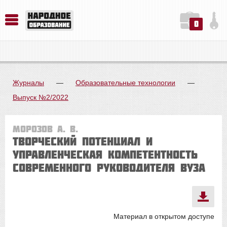
0
История. Обществознание. Методика преподавания. Учебные пособия
Русский язык. Литература. Филология. Лингвистика. Методика преподавания. Учебные пособия
Физика. Химия. Биология. Методика преподавания. Учебные пособия
Журналы
—
Образовательные технологии
—
Выпуск №2/2022
Морозов А. В.
Творческий потенциал и
управленческая компетентность
современного руководителя вуза
Материал в открытом доступе