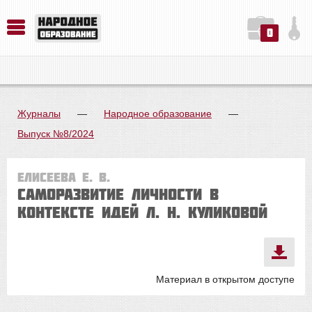
0
История. Обществознание. Методика преподавания. Учебные пособия
Русский язык. Литература. Филология. Лингвистика. Методика преподавания. Учебные пособия
Физика. Химия. Биология. Методика преподавания. Учебные пособия
Журналы
—
Народное образование
—
Выпуск №8/2024
Елисеева Е. В.
Саморазвитие личности в
контексте идей Л. Н. Куликовой
Материал в открытом доступе