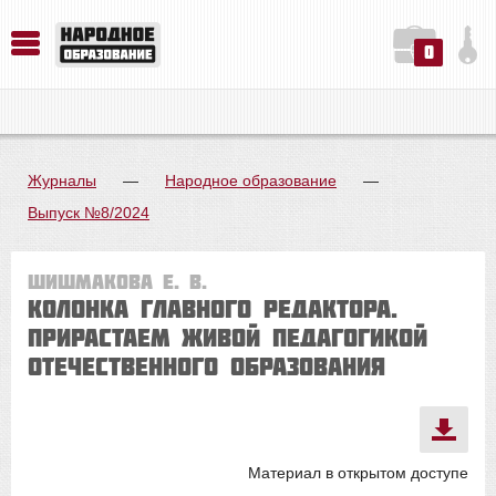
0
История. Обществознание. Методика преподавания. Учебные пособия
Русский язык. Литература. Филология. Лингвистика. Методика преподавания. Учебные пособия
Физика. Химия. Биология. Методика преподавания. Учебные пособия
Журналы
—
Народное образование
—
Выпуск №8/2024
Шишмакова Е. В.
Колонка главного редактора.
Прирастаем живой педагогикой
отечественного образования
Материал в открытом доступе