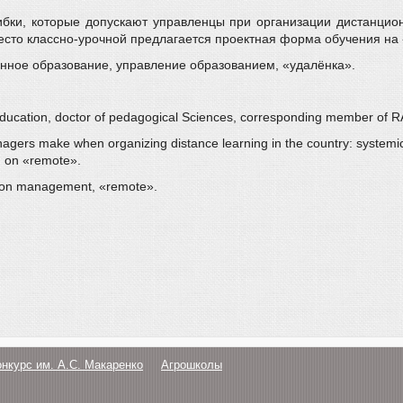
бки, которые допускают управленцы при организации дистанционн
место классно-урочной предлагается проектная форма обучения на
нное образование, управление образованием, «удалёнка».
n education, doctor of pedagogical Sciences, corresponding member of
agers make when organizing distance learning in the country: systemic, p
ed on «remote».
ation management, «remote».
онкурс им. А.С. Макаренко
Агрошколы