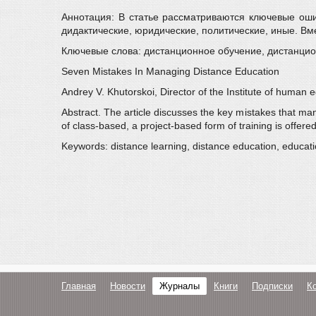
Аннотация: В статье рассматриваются ключевые оши
дидактические, юридические, политические, иные. В
Ключевые слова: дистанционное обучение, дистанцио
Seven Mistakes In Managing Distance Education
Andrey V. Khutorskoi, Director of the Institute of huma
Abstract. The article discusses the key mistakes that man
of class-based, a project-based form of training is offer
Keywords: distance learning, distance education, educ
Главная
Новости
Журналы
Книги
Подписки
К