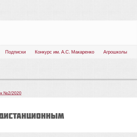
Подписки
Конкурс им. А.С. Макаренко
Агрошколы
Русский язык. Литература. Филология. Лингвистика. Методика преподавания. Учебные пособия
к №2/2020
 дистанционным