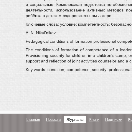
и социальные. Комплексная подготовка по обеспече
деятельности, использование активных методов по
ребёнка в детском оздоровительном лагере.
Ключевые слова: условие; компетентность; безопасн
A. N. Nikul'nikov
Pedagogical conditions of formation professional compet
The conditions of formation of competence of a leader
Provisioning security for children in a children's camp, o
support and reflection of joint activities counselor and a c
Key words: condition; competence; security; professiona
Главная
Новости
Журналы
Книги
Подписки
К