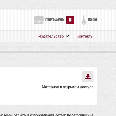
0
портфель
вход
Издательство
Контакты
О нас
Авторам
Поддержка
Публикации
Материал в открытом доступе
истемы отдыха и оздоровления детей: педагогические