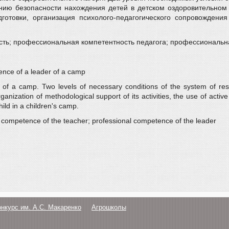
нию безопасности нахождения детей в детском оздоровительном 
дготовки, организация психолого-педагогического сопровождени
ость; профессиональная компетентность педагога; профессиональн
ence of a leader of a camp
 of a camp. Two levels of necessary conditions of the system of res
rganization of methodological support of its activities, the use of act
hild in a children's camp.
l competence of the teacher; professional competence of the leader
онкурс им. А.С. Макаренко
Агрошколы