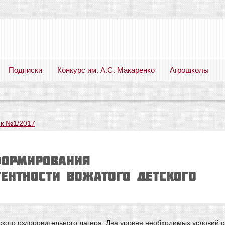
Подписки
Конкурс им. А.С. Макаренко
Агрошколы
Русский язык. Литература. Филология. Лингвистика. Методика преподавания. Учебные пособия
к №1/2017
формирования
ентности вожатого детского
кого оздоровительного лагеря. Два уровня необходимых условий с