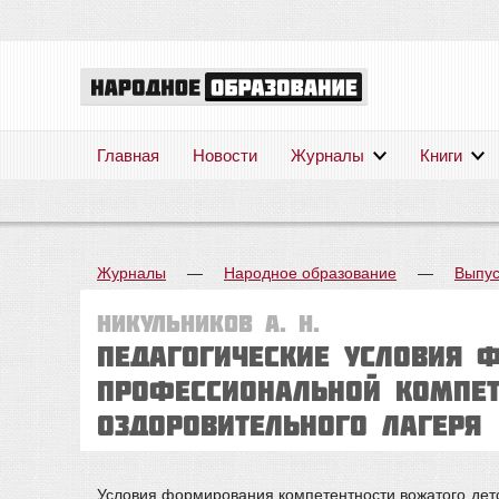
Главная
Новости
Журналы
Книги
Журналы
—
Народное образование
—
Выпус
Никульников А. Н.
Педагогические условия 
профессиональной компет
оздоровительного лагеря
Условия формирования компетентности вожатого детс