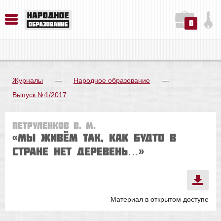
0
История. Обществознание. Методика преподавания. Учебные пособия
Русский язык. Литература. Филология. Лингвистика. Методика преподавания. Учебные пособия
Физика. Химия. Биология. Методика преподавания. Учебные пособия
Журналы
—
Народное образование
—
Выпуск №1/2017
Петруленков В. М.
«Мы живём так, как будто в
стране нет деревень…»
Материал в открытом доступе