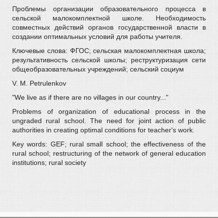
Проблемы организации образовательного процесса в
сельской малокомплектной школе. Необходимость
совместных действий органов государственной власти в
создании оптимальных условий для работы учителя.
Ключевые слова: ФГОС; сельская малокомплектная школа;
результативность сельской школы; реструктуризация сети
общеобразовательных учреждений; сельский социум
V. M. Petrulenkov
"We live as if there are no villages in our country..."
Problems of organization of educational process in the
ungraded rural school. The need for joint action of public
authorities in creating optimal conditions for teacher's work.
Key words: GEF; rural small school; the effectiveness of the
rural school; restructuring of the network of general education
institutions; rural society