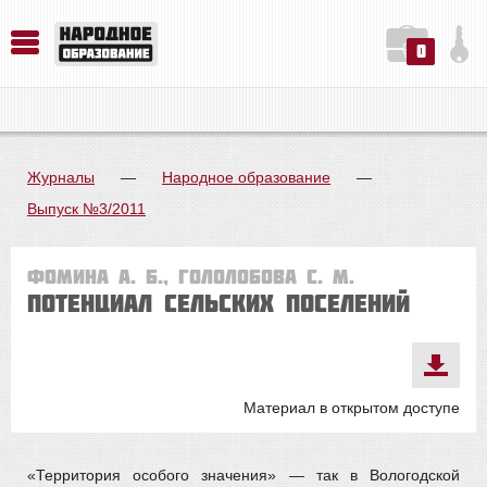
0
История. Обществознание. Методика преподавания. Учебные пособия
Русский язык. Литература. Филология. Лингвистика. Методика преподавания. Учебные пособия
Физика. Химия. Биология. Методика преподавания. Учебные пособия
Журналы
—
Народное образование
—
Выпуск №3/2011
Фомина А. Б., Гололобова С. М.
Потенциал сельских поселений
Материал в открытом доступе
«Территория особого значения» — так в Вологодской