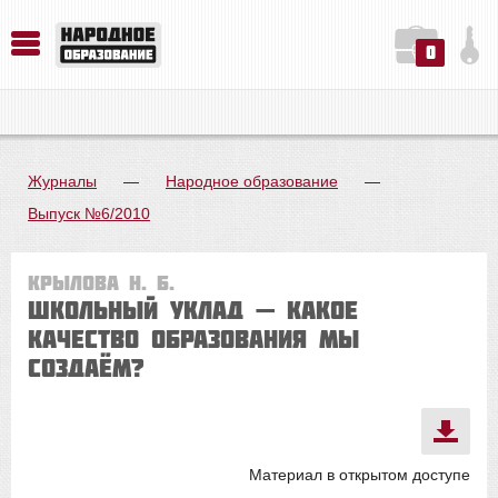
0
История. Обществознание. Методика преподавания. Учебные пособия
Русский язык. Литература. Филология. Лингвистика. Методика преподавания. Учебные пособия
Физика. Химия. Биология. Методика преподавания. Учебные пособия
Журналы
—
Народное образование
—
Выпуск №6/2010
Крылова Н. Б.
Школьный уклад — какое
качество образования мы
создаём?
Материал в открытом доступе