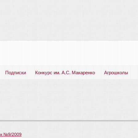
Подписки
Конкурс им. А.С. Макаренко
Агрошколы
Русский язык. Литература. Филология. Лингвистика. Методика преподавания. Учебные пособия
к №9/2009