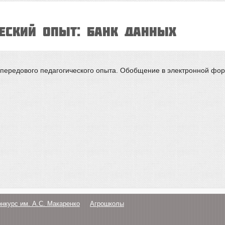
ческий опыт: банк данных
 передового педагогического опыта. Обобщение в электронной фо
онкурс им. А.С. Макаренко
Агрошколы