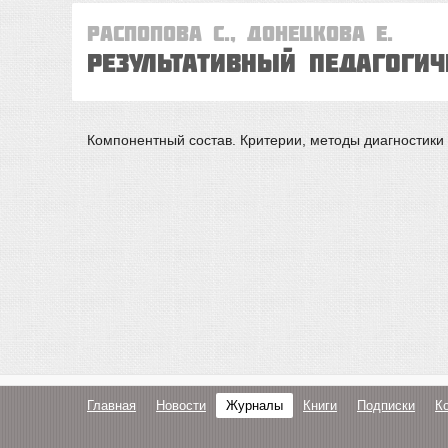
Распопова С., Донецкова Е.
Результативный педагоги
Компонентный состав. Критерии, методы диагностики
Главная
Новости
Журналы
Книги
Подписки
К