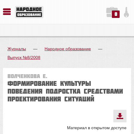
0
История. Обществознание. Методика преподавания. Учебные пособия
Русский язык. Литература. Филология. Лингвистика. Методика преподавания. Учебные пособия
Физика. Химия. Биология. Методика преподавания. Учебные пособия
Журналы
—
Народное образование
—
Выпуск №8/2008
Волченкова Е.
Формирование культуры
поведения подростка средствами
проектирования ситуаций
Материал в открытом доступе