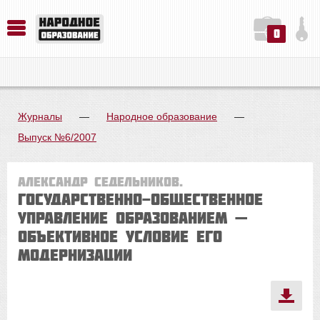
0
История. Обществознание. Методика преподавания. Учебные пособия
Русский язык. Литература. Филология. Лингвистика. Методика преподавания. Учебные пособия
Физика. Химия. Биология. Методика преподавания. Учебные пособия
Журналы
—
Народное образование
—
Выпуск №6/2007
Александр Седельников.
ГОСУДАРСТВЕННО-ОБЩЕСТВЕННОЕ
УПРАВЛЕНИЕ ОБРАЗОВАНИЕМ —
ОБЪЕКТИВНОЕ УСЛОВИЕ ЕГО
МОДЕРНИЗАЦИИ